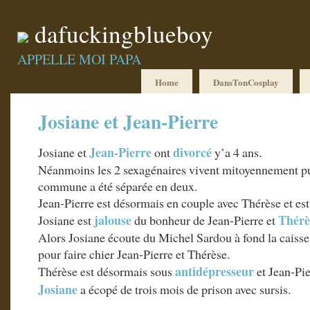
dafuckingblueboy
APPELLE MOI PAPA
Home
DansTonCosplay
Josiane et Jean-Pierre
Jean-Pierre
divorcé
Josiane et
ont
y’a 4 ans.
Néanmoins les 2 sexagénaires vivent mitoyennement pu
commune a été séparée en deux.
Jean-Pierre est désormais en couple avec Thérèse et es
jalouse
Thérè
Josiane est
du bonheur de Jean-Pierre et
Alors Josiane écoute du Michel Sardou à fond la caisse
pour faire chier Jean-Pierre et Thérèse.
antidépresseur
Thérèse est désormais sous
et Jean-Pie
Josiane
a écopé de trois mois de prison avec sursis.