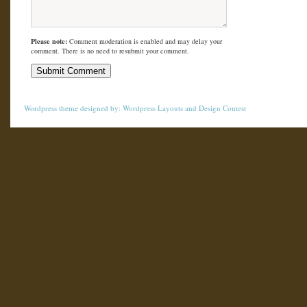
Please note:
Comment moderation is enabled and may delay your
comment. There is no need to resubmit your comment.
Wordpress theme
designed by:
Wordpress Layouts
and
Design Contest