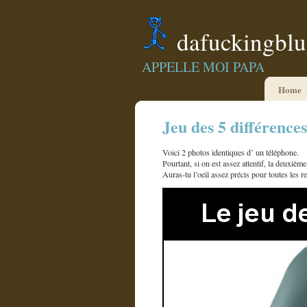
dafuckingbl
APPELLE MOI PAPA
Home
Jeu des 5 différences
Voici 2 photos identiques d’ un téléphone.
Pourtant, si on est assez attentif, la deuxièm
Auras-tu l’oeil assez précis pour toutes les r