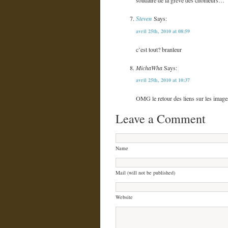
Steven
Says:
avril 25th, 2010 at 08:59
c’est tout? branleur
MichaWha
Says:
avril 25th, 2010 at 10:37
OMG le retour des liens sur les images
Leave a Comment
Name
Mail (will not be published)
Website