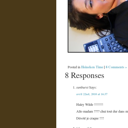
Heineken Time
|
8 Comments »
Posted in
8 Responses
sunburst
Says:
avril 22nd, 2010 at 16:37
Haley Wilde !!!!!!!!
Allo madam ???? chui tout dur dans 
Désolé je craque !!!!