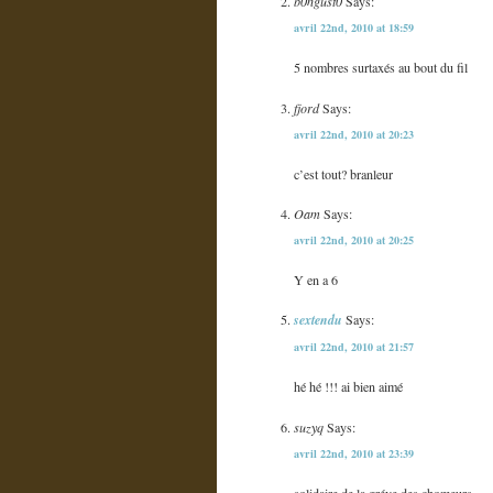
b0ngust0
Says:
avril 22nd, 2010 at 18:59
5 nombres surtaxés au bout du fil
fjord
Says:
avril 22nd, 2010 at 20:23
c’est tout? branleur
Oam
Says:
avril 22nd, 2010 at 20:25
Y en a 6
sextendu
Says:
avril 22nd, 2010 at 21:57
hé hé !!! ai bien aimé
suzyq
Says:
avril 22nd, 2010 at 23:39
solidaire de la gréve des chomeurs…