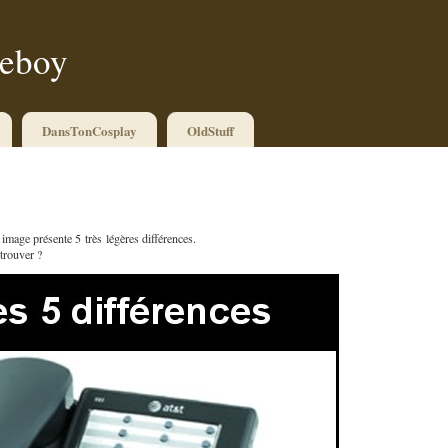
ueboy
DansTonCosplay
OldStuff
e image présente 5 très légères différences.
etrouver ?