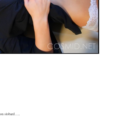
…
mon slobard…..