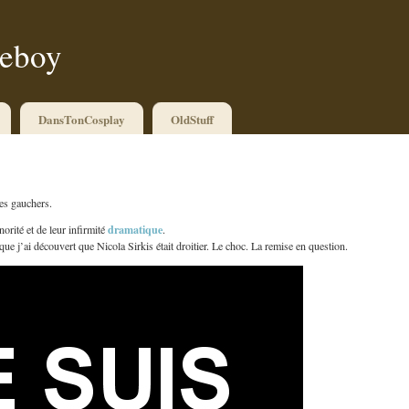
ueboy
DansTonCosplay
OldStuff
des gauchers.
dramatique
norité et de leur infirmité
.
ue j’ai découvert que Nicola Sirkis était droitier. Le choc. La remise en question.