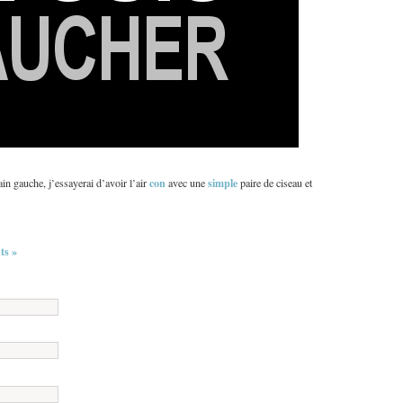
con
simple
ain gauche, j’essayerai d’avoir l’air
avec une
paire de ciseau et
s »