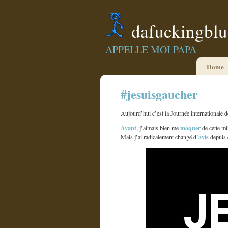
dafuckingbl
APPELLE MOI PAPA
Home
#jesuisgaucher
Aujourd’hui c’est la Journée internationale 
Avant
moquer
, j’aimais bien me
de cette mi
avis
Mais j’ai radicalement changé d’
depuis q