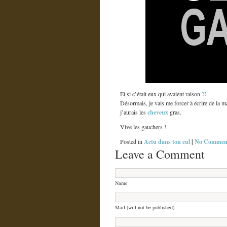
?!
Et si c’était eux qui avaient raison
Désormais, je vais me forcer à écrire de la m
cheveux
j’aurais les
gras.
Vive les gauchers !
Actu dans ton cul
|
No Comment
Posted in
Leave a Comment
Name
Mail (will not be published)