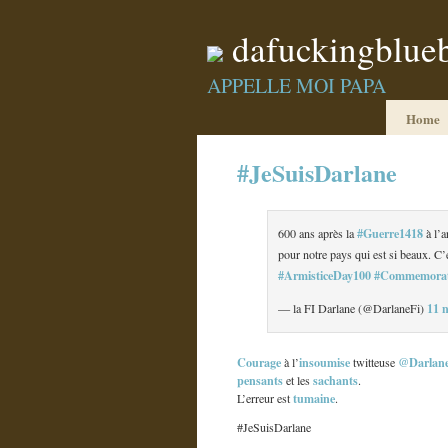
dafuckingblue
APPELLE MOI PAPA
Home
#JeSuisDarlane
#Guerre1418
600 ans après la
à l’a
pour notre pays qui est si beaux. C’
#ArmisticeDay100
#Commemorat
11 
— la FI Darlane (@DarlaneFi)
Courage
insoumise
@Darlane
à l’
twitteuse
pensants
sachants
et les
.
tumaine
L’erreur est
.
#JeSuisDarlane