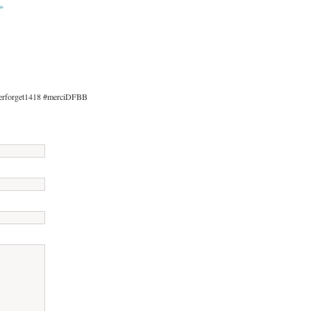
»
neverforget1418 #merciDFBB