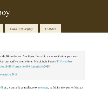
boy
DansTonCosplay
OldStuff
rc de Triomphe, on n’oubli pas. Les poilu.e.s se sont battus pour nous,
#11Novembre
était un sacrifice pour le futur. Merci 🙏🙏 Peace
ions1418
#Armistice100
#Armistice2018
novembre 2018
Fi
message
qui, à cause de ce malheureux
, se fait insulter par les bien.e.s