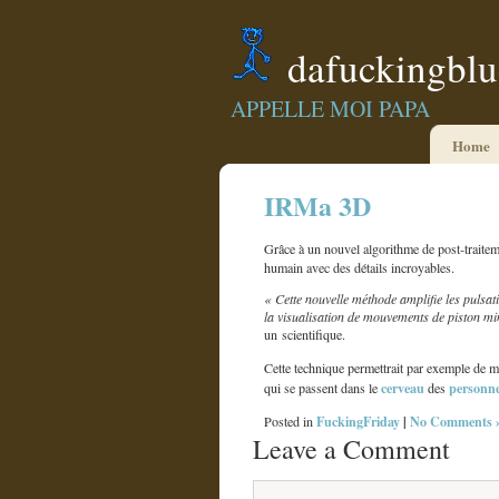
dafuckingbl
APPELLE MOI PAPA
Home
IRMa 3D
Grâce à un nouvel algorithme de post-traite
humain avec des détails incroyables.
« Cette nouvelle méthode amplifie les pulsa
la visualisation de mouvements de piston mi
un scientifique.
Cette technique permettrait par exemple de 
cerveau
personn
qui se passent dans le
des
FuckingFriday
|
No Comments 
Posted in
Leave a Comment