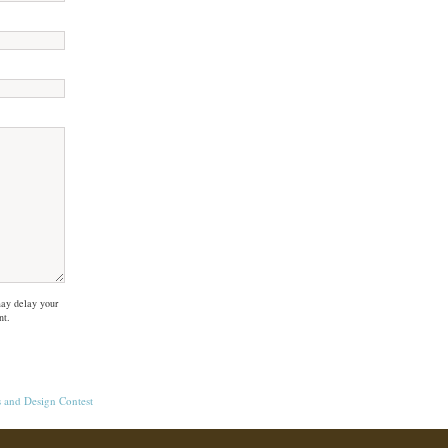
ay delay your
nt.
s
and
Design Contest