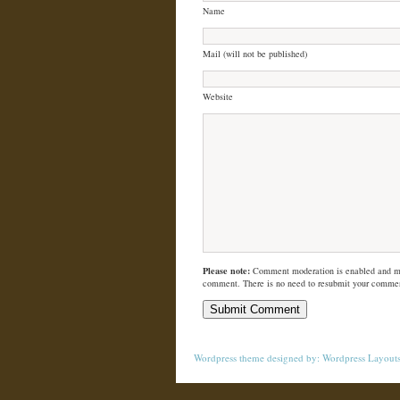
Name
Mail (will not be published)
Website
Please note:
Comment moderation is enabled and m
comment. There is no need to resubmit your comme
Wordpress theme
designed by:
Wordpress Layout