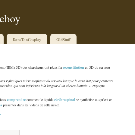
ueboy
DansTonCosplay
OldStuff
reconstitution
ment (IRMa 3D) des chercheurs ont réussi la
en 3D du cerveau
tions rythmiques microscopiques du cerveau lorsque le cœur bat pour permettre
nuscules, qui sont inférieurs à la largeur d’un cheveu humain »
explique
comprendre
cérébrospinal
mieux
comment le liquide
se synthétise ou qu’est ce
es
présentes dans les vidéos de cette newz.
»