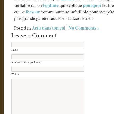
légitime
pourquoi
véritable raison
qui explique
les br
ferveur
et une
communautaire infaillible pour récupére
plus grande galette saucisse : l’alcoolisme !
Actu dans ton cul
|
No Comments »
Posted in
Leave a Comment
Name
Mail (will not be published)
Website