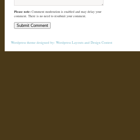
Please note:
Comment moderation is enabled and may delay your
comment. There is no need to resubmit your comment.
Wordpress theme
designed by:
Wordpress Layouts
and
Design Contest