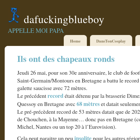
dafuckingblueboy
APPELLE MOI PAPA
Home
DansTonCosplay
Ils ont des chapeaux ronds
Jeudi 26 mai, pour son 30e anniversaire, le club de foo
Saint-Germain/Montours en Bretagne a battu le record
galette saucisse avec 72 mètres.
record
Le précédent
était détenu par la brasserie Dim
68 mètres
Quessoy en Bretagne avec
et datait seuleme
Le pré-précèdent record de 53 mètres datait que de 2021
de Chouchen, à la Mayenne… donc pas en Bretagne (c
Michel, Nantes ou un top 20 à l’Eurovision).
insolite
Cela peut paraitre un peu
pour les autres région