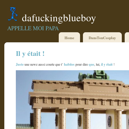
dafuckingblueboy
APPELLE MOI PAPA
Home
DansTonCosplay
Il y était !
Juste
habites
que
il y était
une newz aussi courte que t’
pour dire
, lui,
!