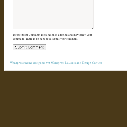
Please note:
Comment moderation is enabled and may delay your
comment. There is no need to resubmit your comment.
Wordpress theme
designed by:
Wordpress Layouts
and
Design Contest