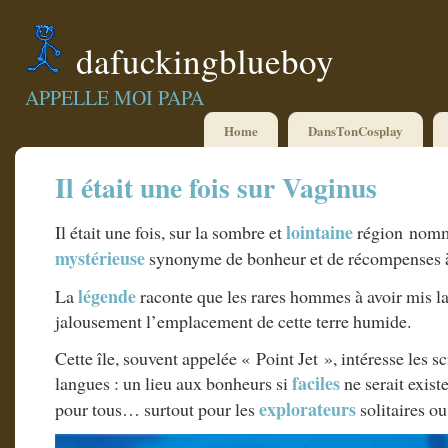
dafuckingblueboy
APPELLE MOI PAPA
Home
DansTonCosplay
Il était une fois sur Vaginus
lointaine
Il était une fois, sur la sombre et
région nomm
mystérieuse
synonyme de bonheur et de récompenses à c
légende
La
raconte que les rares hommes à avoir mis l
jalousement l’emplacement de cette terre humide.
Cette île, souvent appelée « Point Jet », intéresse les s
faciles
langues : un lieu aux bonheurs si
ne serait exist
explorateurs
pour tous… surtout pour les
solitaires ou