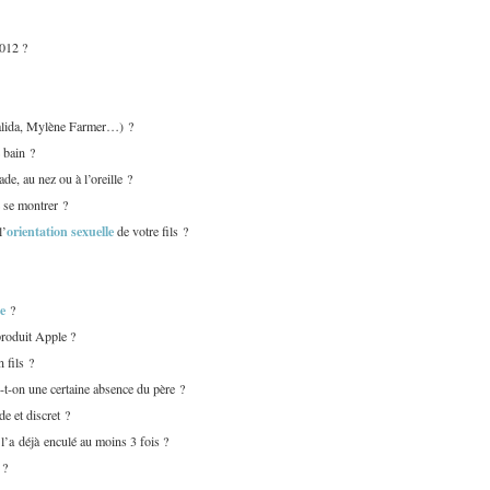
2012 ?
lida, Mylène Farmer…) ?
 bain ?
ade, au nez ou à l’oreille ?
e se montrer ?
orientation sexuelle
l’
de votre fils ?
ne
?
produit Apple ?
n fils ?
e-t-on une certaine absence du père ?
de et discret ?
l’a déjà enculé au moins 3 fois ?
 ?