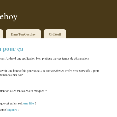
ueboy
DansTonCosplay
OldStuff
n pour ça
nes Android une application bien pratique par ces temps de dépravations
 savoir une bonne fois pour toute «
si tout est bien en ordre avec votre fils
» pour
 demandés hier soir.
s attention à ses tenues et aux marques ?
une fille
que cet enfant soit
?
bagarre
 à une
?