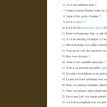
A-t-il une meilleure amie ?
Votera-t-il pour Martine Aubry en 
Aime-t-il les sports d’équipe ?
pudique
Est-il
?
chanteuses divas
Est-il fan des
(Da
Reste-t-il longtemps dans sa salle de
A-t-il un piercing à la langue, à l’arc
Met-il du temps à se coiffer avant d
Vous posez-vous des questions sur 
Etes-vous divorcée ?
Aime-t-il les comédies musicales ?
copi
Vous a-t-il présenté une petite
Possède-t-il un Iphone ou un autre 
Le père est-il très autoritaire avec so
Dans ses relations familiales, dénot
Dans son enfance, était-il plutôt timi
Est-ce que Loïc, son copain motard, 
A-t-il de la complicité avec son père