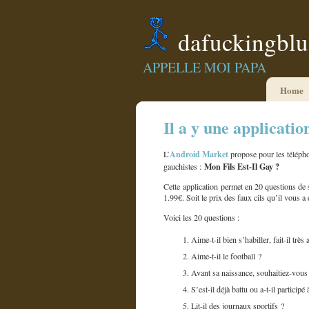
dafuckingbl
APPELLE MOI PAPA
Home
Il a y une applicatio
Android Market
L’
propose pour les télépho
Mon Fils Est-Il Gay
?
gauchistes :
Cette application permet en 20 questions de
1.99€. Soit le prix des faux cils qu’il vous a
Voici les 20 questions :
Aime-t-il bien s’habiller, fait-il trè
Aime-t-il le football ?
Avant sa naissance, souhaitiez-vous 
S’est-il déjà battu ou a-t-il participé
Lit-il des journaux sportifs ?