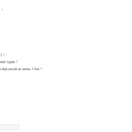
 »
12 ?
oduit Apple ?
a déjà enculé au moins 3 fois ?