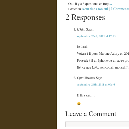
…
Oui, il y a 3 questions en trop
Actu dans ton cul
|
2 Comments
Posted in
2 Responses
H1fra
Says:
septembre 23rd, 2011 at 17:53
Je dirai:
Votera-t-il pour Martine Aubry en 20
Possède-t-il un Iphone ou un autre pr
Est-ce que Loïc, son copain motard, l’
CptnObvious
Says:
septembre 24th, 2011 at 00:46
H1fra said…
Leave a Comment