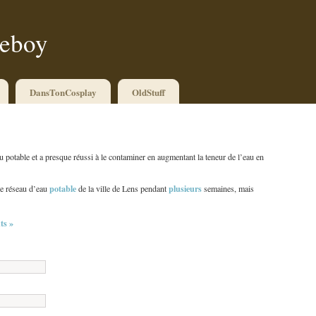
ueboy
DansTonCosplay
OldStuff
u potable et a presque réussi à le contaminer en augmentant la teneur de l’eau en
potable
plusieurs
le réseau d’eau
de la ville de Lens pendant
semaines, mais
s »