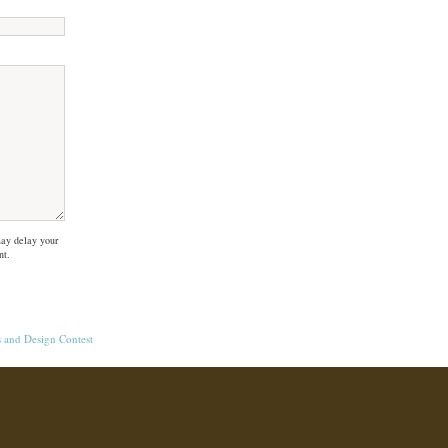
ay delay your
nt.
s
and
Design Contest