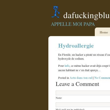
dafuckingbl
APPELLE MOI PAPA
Home
Hydroallergie
En Floride, un hacker a piraté un réseau d’ea
hydroxyde de sodium.
info
Pour
, ce même hacker avait déjà coupé 
…
aucun habitant ne s’en était aperçu
Actu dans ton cul
|
No Comment
Posted in
Leave a Comment
Name
Mail (will not be published)