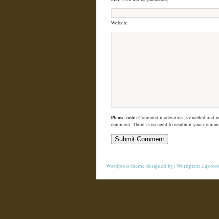
Website
Please note:
Comment moderation is enabled and m
comment. There is no need to resubmit your comme
Wordpress theme
designed by:
Wordpress Layout