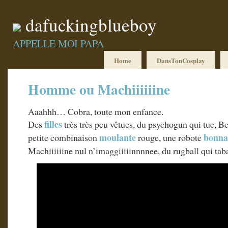
dafuckingblueboy
APPELLE MOI PAPA
Home
DansTonCosplay
Homme ou Machiiiiiine
Aaahhh… Cobra, toute mon enfance.
filles
Des
très très peu vêtues, du psychogun qui tue, B
moulante
bonna
petite combinaison
rouge, une robote
Machiiiiiine nul n’imaggiiiiinnnnee, du rugball qui tab