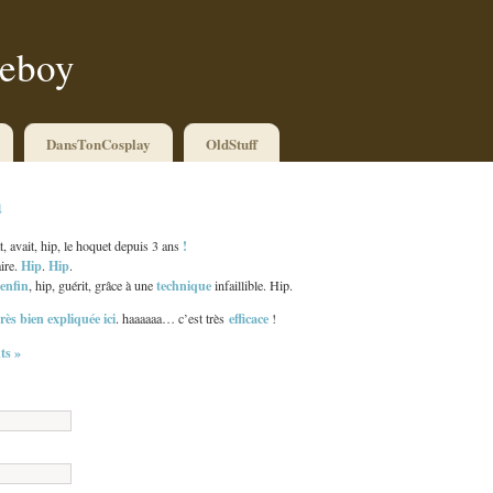
ueboy
DansTonCosplay
OldStuff
a
!
t, avait, hip, le hoquet depuis 3 ans
Hip
Hip
ire.
.
.
enfin
technique
, hip, guérit, grâce à une
infaillible. Hip.
très bien expliquée ici
efficace
. haaaaaa… c’est très
!
s »