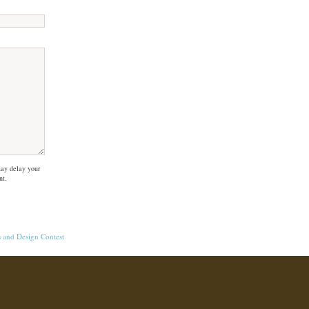
ay delay your
nt.
s
and
Design Contest