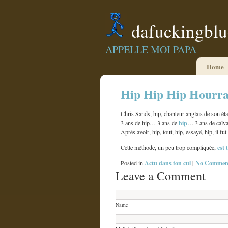
dafuckingbl
APPELLE MOI PAPA
Home
Hip Hip Hip Hourr
Chris Sands, hip, chanteur anglais de son éta
hip
3 ans de hip… 3 ans de
… 3 ans de calva
Après avoir, hip, tout, hip, essayé, hip, il fut
est 
Cette méthode, un peu trop compliquée,
Actu dans ton cul
|
No Comment
Posted in
Leave a Comment
Name