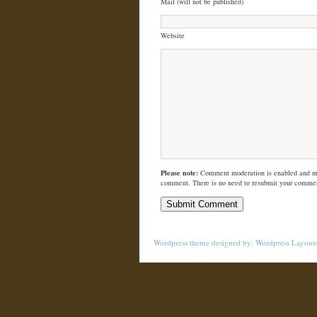
Mail (will not be published)
Website
Please note:
Comment moderation is enabled and m
comment. There is no need to resubmit your comme
Wordpress theme
designed by:
Wordpress Layout