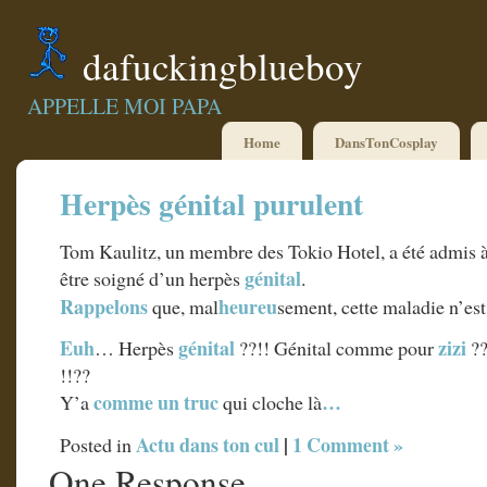
dafuckingblueboy
APPELLE MOI PAPA
Home
DansTonCosplay
Herpès génital purulent
Tom Kaulitz, un membre des Tokio Hotel, a été admis 
génital
être soigné d’un herpès
.
Rappelons
heureu
que, mal
sement, cette maladie n’est 
Euh
génital
zizi
… Herpès
??!! Génital comme pour
??
!!??
comme un truc
…
Y’a
qui cloche là
Actu dans ton cul
|
1 Comment »
Posted in
One Response