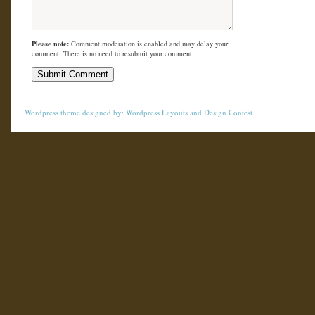
Please note:
Comment moderation is enabled and may delay your
comment. There is no need to resubmit your comment.
Wordpress theme
designed by:
Wordpress Layouts
and
Design Contest