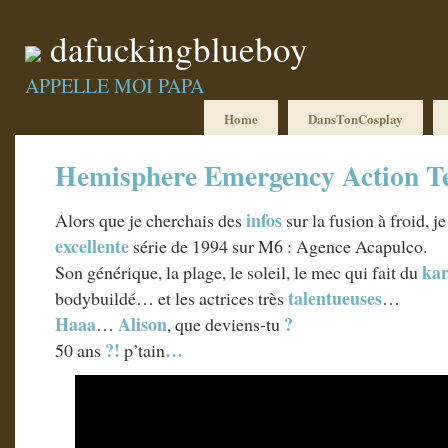
dafuckingblueboy
APPELLE MOI PAPA
Home
DansTonCosplay
Hemisphere Emergency Action 
infos
Alors que je cherchais des
sur la fusion à froid, j
excellente
série de 1994 sur M6 : Agence Acapulco.
kar
Son générique, la plage, le soleil, le mec qui fait du
talentueuses
bodybuildé… et les actrices très
…
Haaa
Alison
?
…
, que deviens-tu
?!
…
50 ans
p’tain