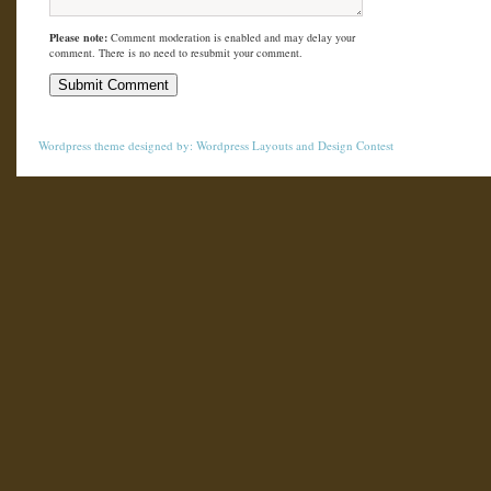
Please note:
Comment moderation is enabled and may delay your
comment. There is no need to resubmit your comment.
Wordpress theme
designed by:
Wordpress Layouts
and
Design Contest