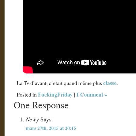
classe
La Tv d’avant, c’était quand même plus
.
FuckingFriday
|
1 Comment »
Posted in
One Response
Newy
Says:
mars 27th, 2015 at 20:15