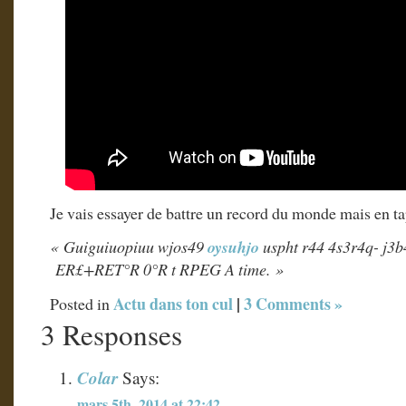
Je vais essayer de battre un record du monde mais en 
« Guiguiuopiuu wjos49
oysuhjo
uspht r44 4s3r4q- j3
ER£+RET°R 0°R t RPEG A time. »
Actu dans ton cul
|
3 Comments »
Posted in
3 Responses
Colar
Says:
mars 5th, 2014 at 22:42