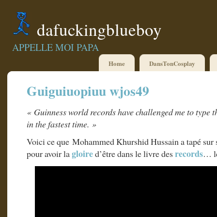
dafuckingblueboy
APPELLE MOI PAPA
Home
DansTonCosplay
Guiguiuopiuu wjos49
« Guinness world records have challenged me to type t
in the fastest time. »
Voici ce que Mohammed Khurshid Hussain a tapé sur s
gloire
records
pour avoir la
d’être dans le livre des
… l