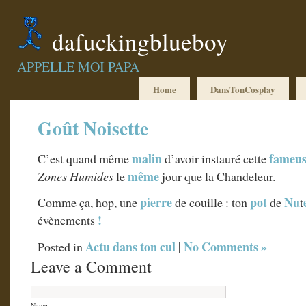
dafuckingblueboy
APPELLE MOI PAPA
Home
DansTonCosplay
Goût Noisette
malin
fameus
C’est quand même
d’avoir instauré cette
même
Zones Humides
le
jour que la Chandeleur.
pierre
pot
Nu
Comme ça, hop, une
de couille : ton
de
t
!
évènements
Actu dans ton cul
|
No Comments »
Posted in
Leave a Comment
Name