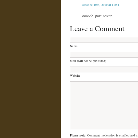
octobre 10th, 2010 at 11:54
oooooh, pov’ colette
Leave a Comment
Name
Mail (will not be published)
Website
Please note:
Comment moderation is enabled and m