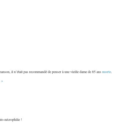
morte
e chanson, il n’était pas recommandé de penser à une vieille dame de 85 ans
.
 »
to-nécrophilie !