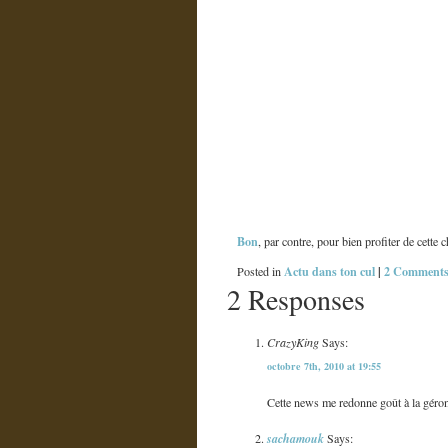
Bon
, par contre, pour bien profiter de cett
Actu dans ton cul
|
2 Comments
Posted in
2 Responses
CrazyKing
Says:
octobre 7th, 2010 at 19:55
Cette news me redonne goût à la géron
sachamouk
Says: