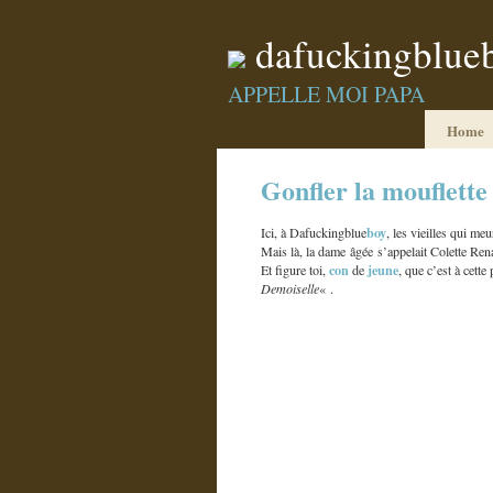
dafuckingblue
APPELLE MOI PAPA
Home
Gonfler la mouflette
boy
Ici, à Dafuckingblue
, les vieilles qui me
Mais là, la dame âgée s’appelait Colette Ren
con
jeune
Et figure toi,
de
, que c’est à cette
Demoiselle
« .