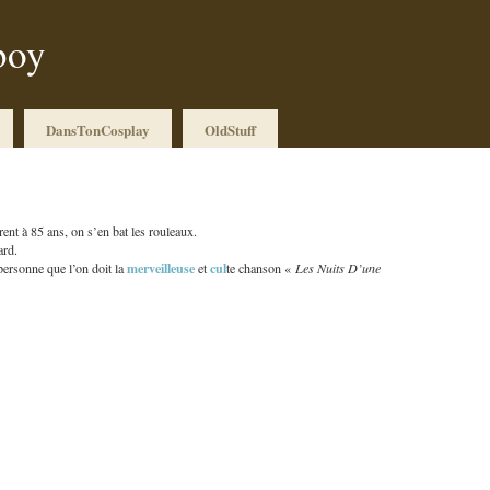
boy
DansTonCosplay
OldStuff
urent à 85 ans, on s’en bat les rouleaux.
ard.
merveilleuse
cul
 personne que l’on doit la
et
te chanson «
Les Nuits D’une