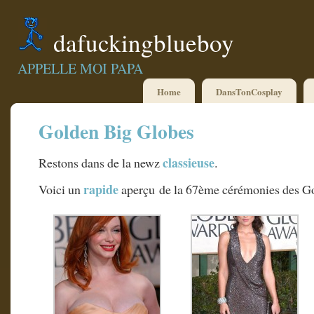
dafuckingblueboy
APPELLE MOI PAPA
Home
DansTonCosplay
Golden Big Globes
classieuse
Restons dans de la newz
.
rapide
Voici un
aperçu de la 67ème cérémonies des G