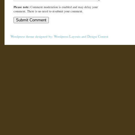
Please note:
Comment moderation is enabled and may delay your
comment. There is no need to resubmit your comment.
Wordpress theme
designed by:
Wordpress Layouts
and
Design Contest