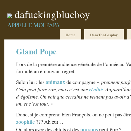
dafuckingblueboy
APPELLE MOI PAPA
Home
DansTonCosplay
Gland Pope
Lors de la première audience générale de l’année au Va
formulé un émouvant regret.
animaux
Selon lui : les
de compagnie «
prennent parfo
Cela peut faire rire, mais c’est une
réalité
. Aujourd’hui
d’égoïsme. On voit que certains ne veulent pas avoir d’e
un, et c’est tout.
»
Donc, si je comprend bien François, on ne peut pas être 
zoophile
??? Ah zut…
oursons
Ou alors avec des chiots et des
peut-être ?