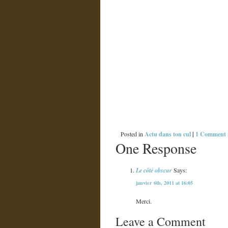
Actu dans ton cul
|
1 Comment 
Posted in
One Response
Le côté obscur
Says:
janvier 6th, 2011 at 16:05
Merci.
Leave a Comment