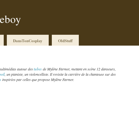
ueboy
DansTonCosplay
OldStuff
multimédias autour des
tubes
de Mylène Farmer, mettant en scène 12 danseurs,
poil
, un pianiste, un violoncelliste. Il revisite la carrière de la chanteuse sur des
es
inspirées par celles que propose Mylène Farmer.