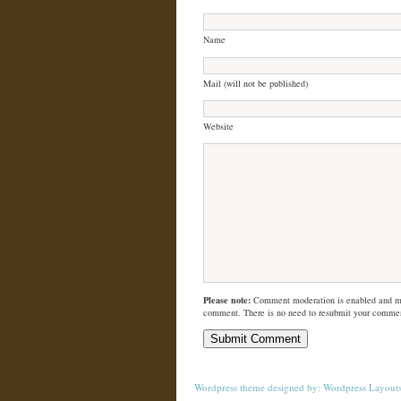
Name
Mail (will not be published)
Website
Please note:
Comment moderation is enabled and m
comment. There is no need to resubmit your comme
Wordpress theme
designed by:
Wordpress Layout