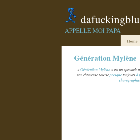
dafuckingbl
APPELLE MOI PAPA
Home
Génération Mylène
«
Génération Mylène
» est un spectacle 
une chanteuse rousse
presque
toujours
à 
chorégraphi