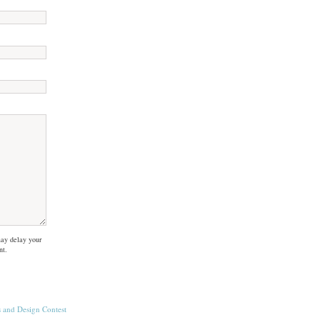
ay delay your
nt.
s
and
Design Contest