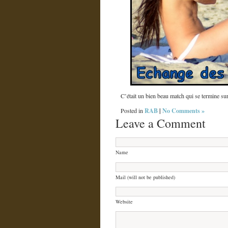
C’était un bien beau match qui se termine s
RAB
|
No Comments »
Posted in
Leave a Comment
Name
Mail (will not be published)
Website