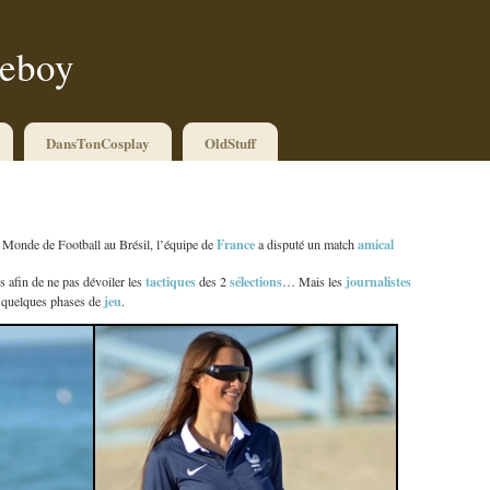
ueboy
DansTonCosplay
OldStuff
France
amical
 Monde de Football au Brésil, l’équipe de
a disputé un match
tactiques
sélections
journalistes
os afin de ne pas dévoiler les
des 2
… Mais les
jeu
er quelques phases de
.