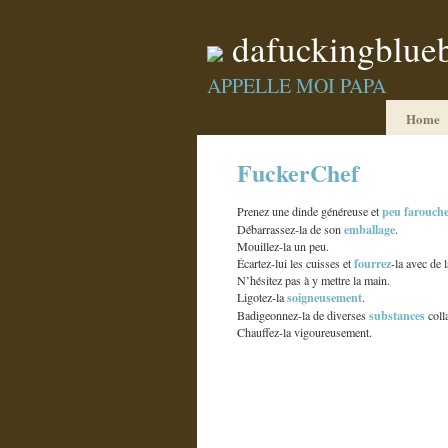
dafuckingblue
APPELLE MOI PAPA
Home
FuckerChef
peu farouch
Prenez une dinde généreuse et
emballage
Débarrassez-la de son
.
Mouillez-la un peu.
fourrez
Écartez-lui les cuisses et
-la avec de 
N’hésitez pas à y mettre la main.
soigneusement
Ligotez-la
.
substances
Badigeonnez-la de diverses
coll
Chauffez-la vigoureusement.