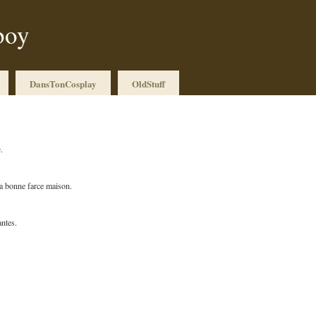
boy
DansTonCosplay
OldStuff
e
.
la bonne farce maison.
antes.