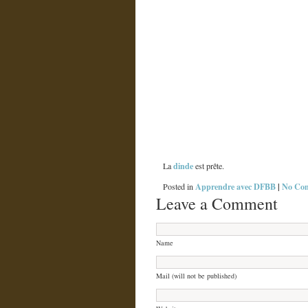
dinde
La
est prête.
Apprendre avec DFBB
|
No Co
Posted in
Leave a Comment
Name
Mail (will not be published)