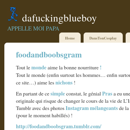
dafuckingblueboy
APPELLE MOI PAPA
Home
DansTonCosplay
foodandboobsgram
monde
!
Tout le
aime la bonne nourriture
Tout le monde (enfin surtout les hommes… enfin surto
nichons
ce site…) aime les
!
simple
Pras
En partant de ce
constat, le génial
a eu un
originale qui risque de changer le cours de la vie de L’
Instagram
mélangeants
Tumblr avec des photos
de la
(pour le moment habillés) !
http://foodandboobsgram.tumblr.com/