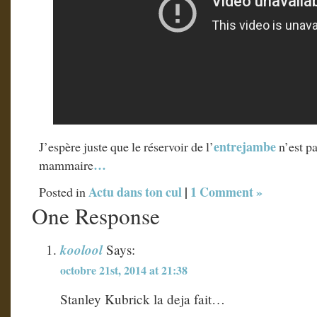
entrejambe
J’espère juste que le réservoir de l’
n’est pa
…
mammaire
Actu dans ton cul
|
1 Comment »
Posted in
One Response
koolool
Says:
octobre 21st, 2014 at 21:38
Stanley Kubrick la deja fait…