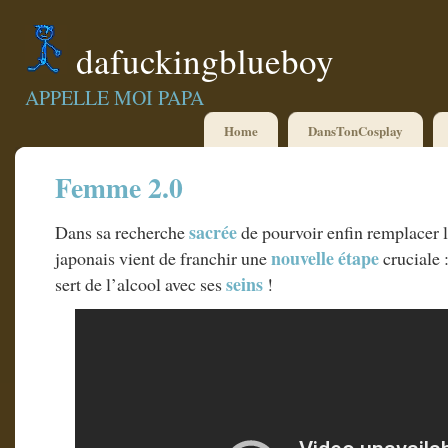
dafuckingblueboy
APPELLE MOI PAPA
Home
DansTonCosplay
Femme 2.0
sacrée
Dans sa recherche
de pourvoir enfin remplacer 
nouvelle étape
japonais vient de franchir une
cruciale 
seins
sert de l’alcool avec ses
!