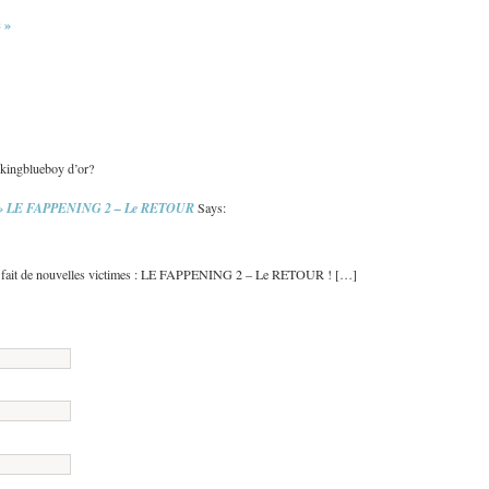
 »
uckingblueboy d’or?
e » LE FAPPENING 2 – Le RETOUR
Says:
 il a fait de nouvelles victimes : LE FAPPENING 2 – Le RETOUR ! […]