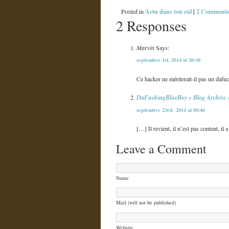
Actu dans ton cul
|
2 Comments
Posted in
2 Responses
Marvin
Says:
septembre 1st, 2014 at 20:30
Ce hacker ne mériterait-il pas un daf
DaFuckingBlueBoy » Blog Archiv
septembre 23rd, 2014 at 00:46
[…] Il revient, il n’est pas content,
Leave a Comment
Name
Mail (will not be published)
Website