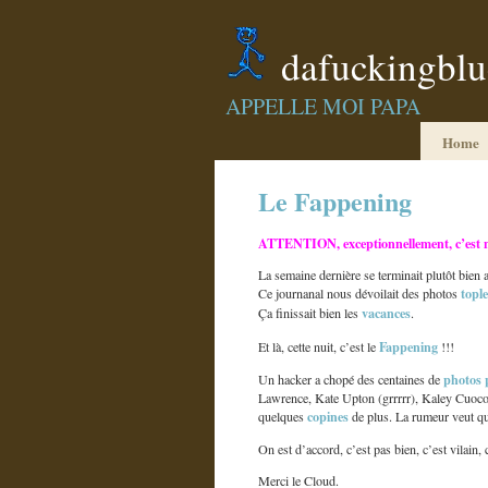
dafuckingbl
APPELLE MOI PAPA
Home
Le Fappening
ATTENTION, exceptionnellement, c’est n
La semaine dernière se terminait plutôt bien
topl
Ce journanal nous dévoilait des photos
vacances
Ça finissait bien les
.
Fappening
Et là, cette nuit, c’est le
!!!
photos 
Un hacker a chopé des centaines de
Lawrence, Kate Upton (grrrrr), Kaley Cuoco,
copines
quelques
de plus. La rumeur veut q
On est d’accord, c’est pas bien, c’est vilain
Merci le Cloud.