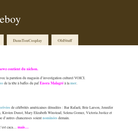
ueboy
DansTonCosplay
OldStuff
ewz contient du nichon.
 avec la parution du magasin d’investigation culturel VOICI.
ess
Enora Malagré
mer
de la tête à baffes du paf
à la
.
privées
de célébrités américaines dénudées : Bar Rafaeli, Brie Larson, Jennifer
 Kirsten Dunst, Mary Elizabeth Winstead, Selena Gomez, Victoria Justice et
nominées
ue d’autres chanceuses soient
demain.
mais…
, c’est caca…