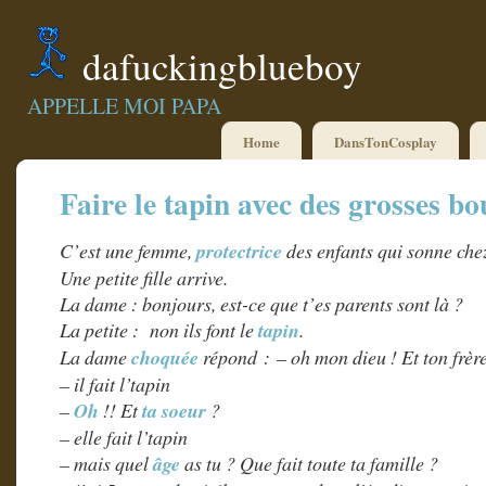
dafuckingblueboy
APPELLE MOI PAPA
Home
DansTonCosplay
Faire le tapin avec des grosses bo
C’est une femme,
protectrice
des enfants qui sonne chez
Une petite fille arrive.
La dame : bonjours, est-ce que t’es parents sont là ?
La petite : non ils font le
tapin
.
La dame
choquée
répond : – oh mon dieu ! Et ton frère,
– il fait l’tapin
–
Oh
!! Et
ta soeur
?
– elle fait l’tapin
– mais quel
âge
as tu ? Que fait toute ta famille ?