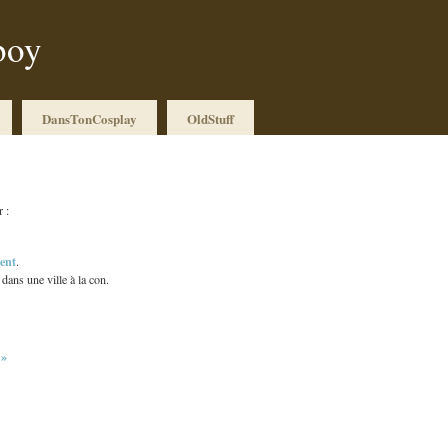
boy
DansTonCosplay
OldStuff
r :
ent
.
ans une ville à la con.
 »