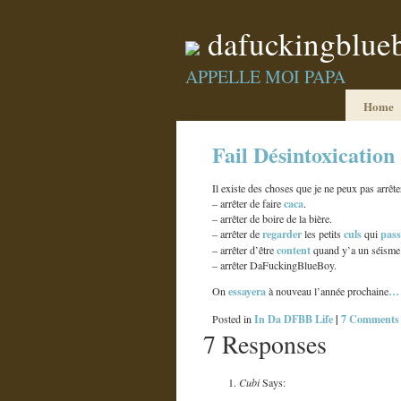
dafuckingblue
APPELLE MOI PAPA
Home
Fail Désintoxication
Il existe des choses que je ne peux pas arrête
caca
– arrêter de faire
.
– arrêter de boire de la bière.
regarder
culs
pass
– arrêter de
les petits
qui
content
– arrêter d’être
quand y’a un séisme d
– arrêter DaFuckingBlueBoy.
essayera
…
On
à nouveau l’année prochaine
In Da DFBB Life
|
7 Comments
Posted in
7 Responses
Cubi
Says: