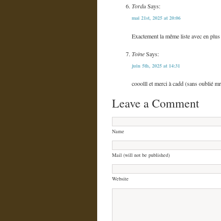
Tordu
Says:
mai 21st, 2025 at 20:06
Exactement la même liste avec en plus : 
Toine
Says:
juin 5th, 2025 at 14:31
cooolll et merci à cadd (sans oublié mr
Leave a Comment
Name
Mail (will not be published)
Website