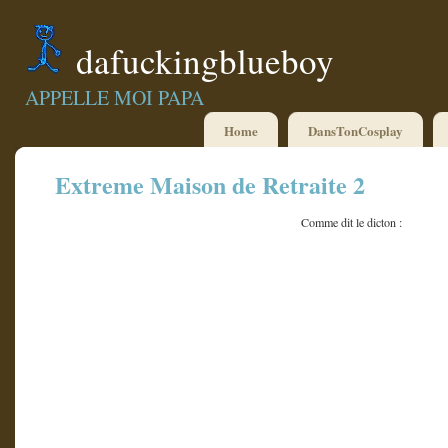
dafuckingblueboy
APPELLE MOI PAPA
Home
DansTonCosplay
Extreme Maison de Retraite 2
Comme dit le dicton :