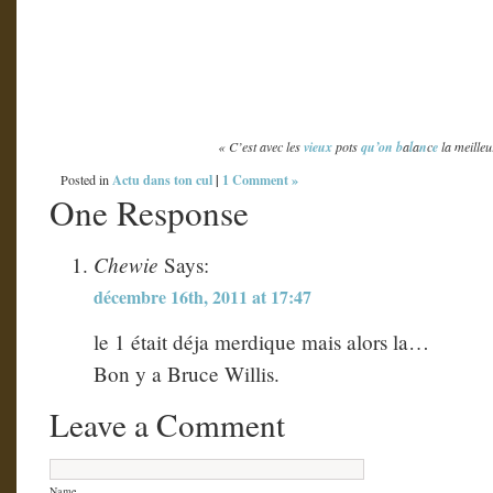
« C’est avec les
vieux
pots
qu’on
b
a
l
a
n
c
e
la meille
Actu dans ton cul
|
1 Comment »
Posted in
One Response
Chewie
Says:
décembre 16th, 2011 at 17:47
le 1 était déja merdique mais alors la…
Bon y a Bruce Willis.
Leave a Comment
Name