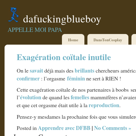
dafuckingblueboy
APPELLE MOI PAPA
Home
DansTonCosplay
Exagération coïtale inutile
savait
brillants
On le
déjà mais des
chercheurs américa
confirmer
féminin
: l’orgasme
ne sert à RIEN !
Cette exagération coïtale de nos partenaires à boobs se
évolution
femelles
l’
de quand les
mammifères n’avaient
reproduction
et que cet orgasme était utile à la
.
Pensez-y mesdames la prochaine fois que vous simul
Apprendre avec DFBB
|
No Comments »
Posted in