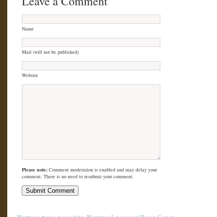
Leave a Comment
Name
Mail (will not be published)
Website
Please note:
Comment moderation is enabled and may delay your
comment. There is no need to resubmit your comment.
Wordpress theme
designed by:
Wordpress Layouts
and
Design Contest