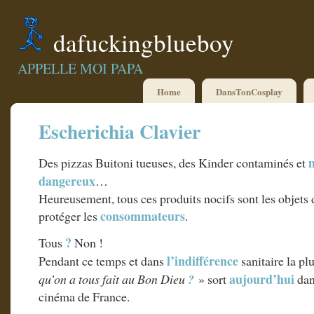
dafuckingblueboy
APPELLE MOI PAPA
Home
DansTonCosplay
Escherichia Clavier
Des pizzas Buitoni tueuses, des Kinder contaminés et
dangereux
…
Heureusement, tous ces produits nocifs sont les objets 
consommateurs
protéger les
.
?
Tous
Non !
l’indifférence
Pendant ce temps et dans
sanitaire la plu
aujourd’hui
qu’on a tous fait au Bon Dieu
?
» sort
dans
cinéma de France.