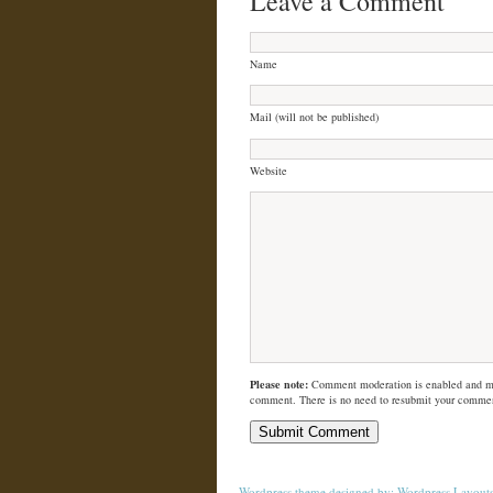
Leave a Comment
Name
Mail (will not be published)
Website
Please note:
Comment moderation is enabled and m
comment. There is no need to resubmit your comme
Wordpress theme
designed by:
Wordpress Layout