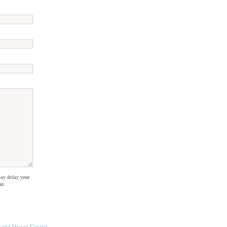
ay delay your
nt.
s
and
Design Contest