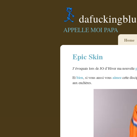
dafuckingbl
APPELLE MOI PAPA
Home
Epic Skin
J’évoquais lors de JO d’Hiver ma nouvelle
bien
aimez
Et
, si vous aussi vous
cette disci
aux enchères.