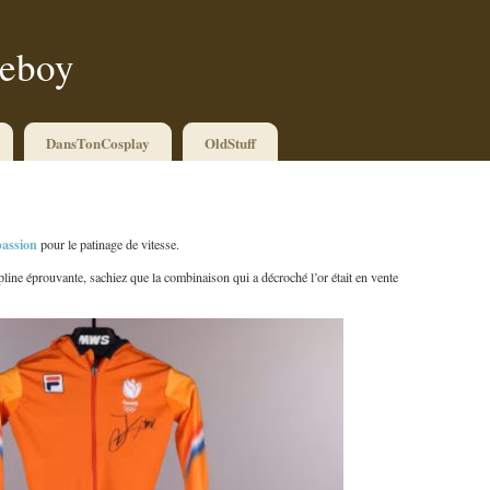
ueboy
DansTonCosplay
OldStuff
passion
pour le patinage de vitesse.
pline éprouvante, sachiez que la combinaison qui a décroché l’or était en vente