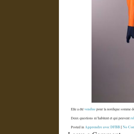
vendue
Elle a été
pour la nordique somme de
re
Deux questions m’habitent et qui peuvent
Apprendre avec DFBB
|
No Co
Posted in