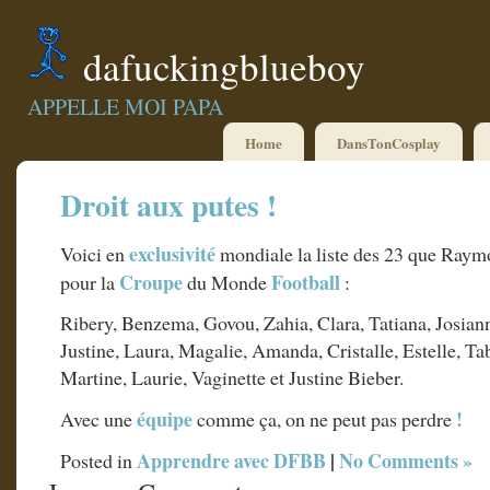
dafuckingblueboy
APPELLE MOI PAPA
Home
DansTonCosplay
Droit aux putes !
exclusivité
Voici en
mondiale la liste des 23 que Ray
Croupe
Football
pour la
du Monde
:
Ribery, Benzema, Govou, Zahia, Clara, Tatiana, Josiann
Justine, Laura, Magalie, Amanda, Cristalle, Estelle, Ta
Martine, Laurie, Vaginette et Justine Bieber.
équipe
!
Avec une
comme ça, on ne peut pas perdre
Apprendre avec DFBB
|
No Comments »
Posted in