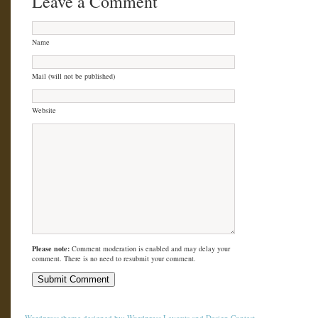
Leave a Comment
Name
Mail (will not be published)
Website
Please note:
Comment moderation is enabled and may delay your
comment. There is no need to resubmit your comment.
Wordpress theme
designed by:
Wordpress Layouts
and
Design Contest