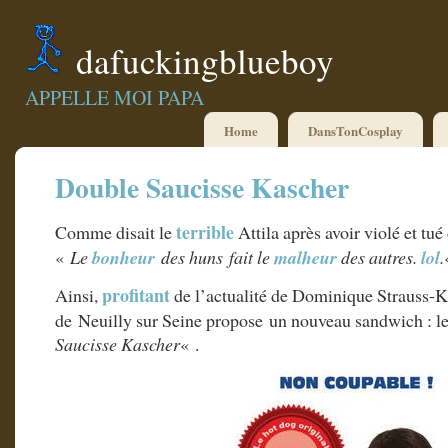
dafuckingblueboy
APPELLE MOI PAPA
Home
DansTonCosplay
Double Saucisse Kascher
terrible
Comme disait le
Attila après avoir violé et tué
«
Le
bonheur
des huns fait le
malheur
des autres.
lol
.
profitant
Ainsi,
de l’actualité de Dominique Strauss-K
de Neuilly sur Seine propose un nouveau sandwich :
Saucisse Kascher
« .