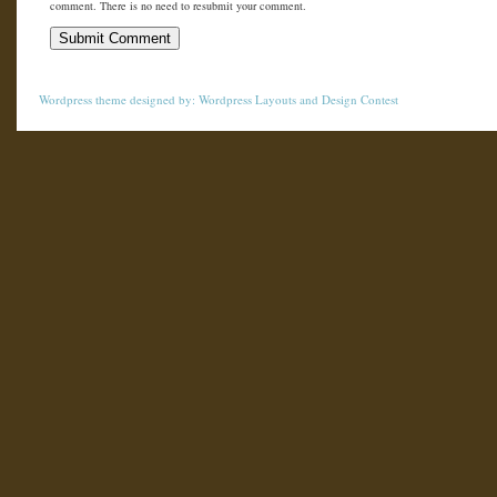
comment. There is no need to resubmit your comment.
Wordpress theme
designed by:
Wordpress Layouts
and
Design Contest