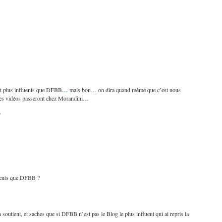
…
ent plus influents que DFBB
mais bon… on dira quand même que c’est nous
d ses vidéos passeront chez Morandini…
»
uents que DFBB ?
 soutient, et saches que si DFBB n’est pas le Blog le plus influent qui ai repris la