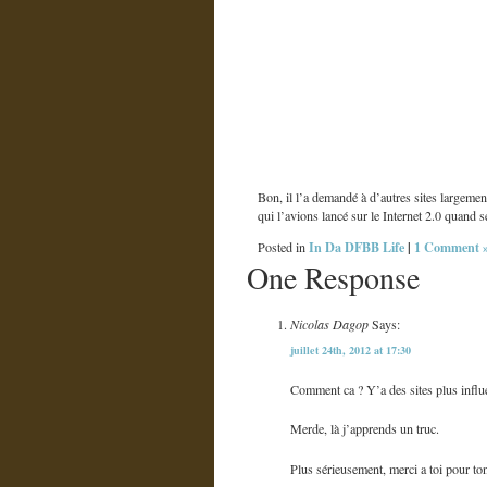
Bon, il l’a demandé à d’autres sites largem
qui l’avions lancé sur le Internet 2.0 quan
In Da DFBB Life
|
1 Comment 
Posted in
One Response
Nicolas Dagop
Says:
juillet 24th, 2012 at 17:30
Comment ca ? Y’a des sites plus infl
Merde, là j’apprends un truc.
Plus sérieusement, merci a toi pour ton