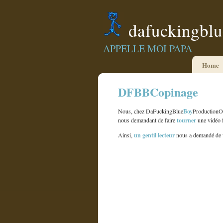
dafuckingbl
APPELLE MOI PAPA
Home
DFBBCopinage
Boy
Nous, chez DaFuckingBlue
Production
tourner
nous demandant de faire
une vidéo 
un gentil lecteur
Ainsi,
nous a demandé de 