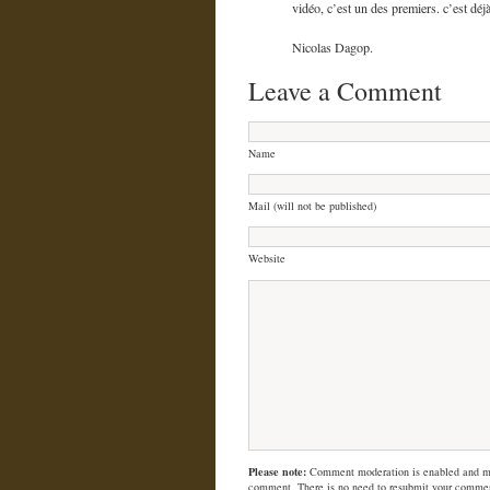
vidéo, c’est un des premiers. c’est déjà
Nicolas Dagop.
Leave a Comment
Name
Mail (will not be published)
Website
Please note:
Comment moderation is enabled and m
comment. There is no need to resubmit your comme