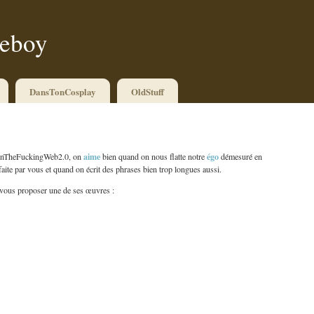
ueboy
DansTonCosplay
OldStuff
aime
égo
OnTheFuckingWeb2.0, on
bien quand on nous flatte notre
démesuré en
faite par vous et quand on écrit des phrases bien trop longues aussi.
vous proposer une de ses œuvres :