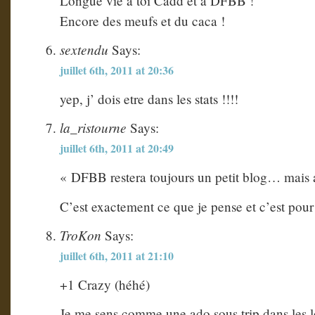
Longue vie à toi Cadd et à DFBB !
Encore des meufs et du caca !
sextendu
Says:
juillet 6th, 2011 at 20:36
yep, j’ dois etre dans les stats !!!!
la_ristourne
Says:
juillet 6th, 2011 at 20:49
« DFBB restera toujours un petit blog… mais a
C’est exactement ce que je pense et c’est pour
TroKon
Says:
juillet 6th, 2011 at 21:10
+1 Crazy (héhé)
Je me sens comme une ado sous trip dans les 