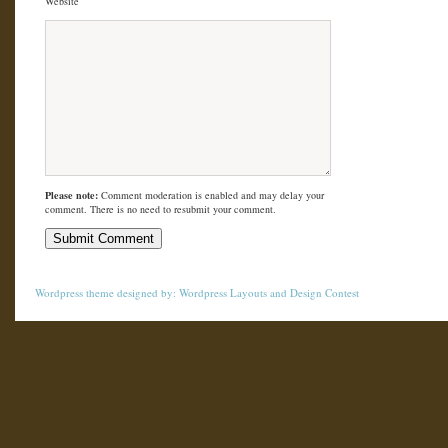
Website
Please note:
Comment moderation is enabled and may delay your
comment. There is no need to resubmit your comment.
Wordpress theme
designed by:
Wordpress Layouts
and
Design Contest