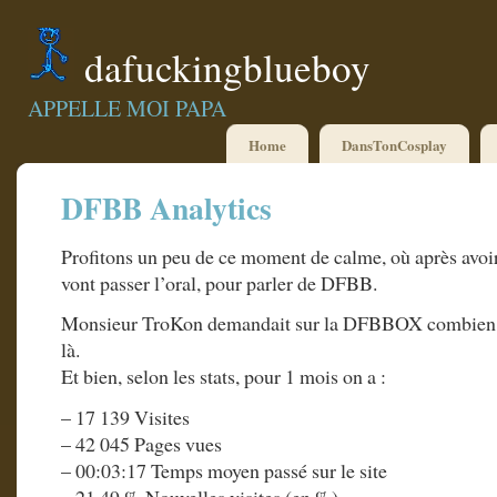
dafuckingblueboy
APPELLE MOI PAPA
Home
DansTonCosplay
DFBB Analytics
Profitons un peu de ce moment de calme, où après avoir 
vont passer l’oral, pour parler de DFBB.
Monsieur TroKon demandait sur la DFBBOX combien de
là.
Et bien, selon les stats, pour 1 mois on a :
– 17 139 Visites
– 42 045 Pages vues
– 00:03:17 Temps moyen passé sur le site
– 21,49 % Nouvelles visites (en %)