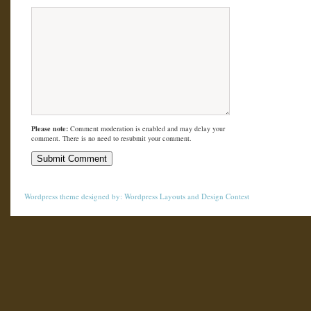
Please note:
Comment moderation is enabled and may delay your
comment. There is no need to resubmit your comment.
Wordpress theme
designed by:
Wordpress Layouts
and
Design Contest