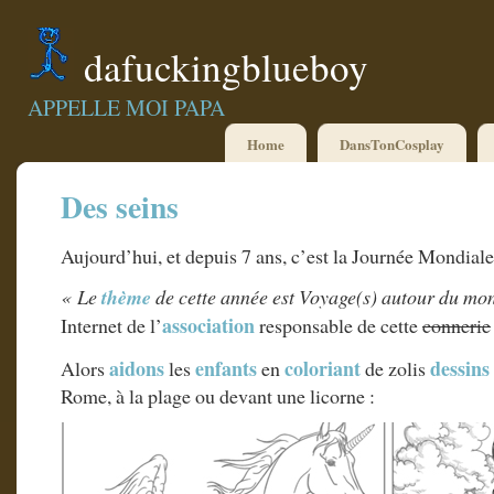
dafuckingblueboy
APPELLE MOI PAPA
Home
DansTonCosplay
Des seins
Aujourd’hui, et depuis 7 ans, c’est la Journée Mondial
« Le
thème
de cette année est Voyage(s) autour du mo
association
Internet de l’
responsable de cette
connerie
aidons
enfants
coloriant
dessins
Alors
les
en
de zolis
Rome, à la plage ou devant une licorne :