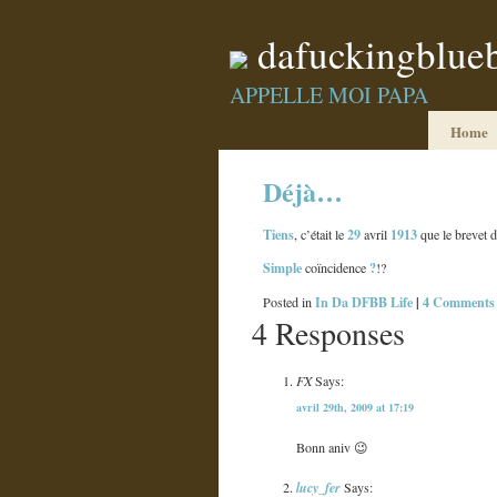
dafuckingblue
APPELLE MOI PAPA
Home
Déjà…
Tiens
29
1913
, c’était le
avril
que le brevet d
Simple
?
coïncidence
!?
In Da DFBB Life
|
4 Comments
Posted in
4 Responses
FX
Says:
avril 29th, 2009 at 17:19
Bonn aniv 😉
lucy_fer
Says: