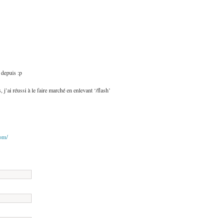
depuis :p
 j’ai réussi à le faire marché en enlevant ‘/flash’
om/