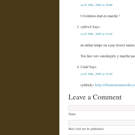
avril 29th, 2009 at 18:00
l’évolution était en marche !
cyldrick
Says:
avril 30th, 2009 at 14:43
en même temps on a pas trouvé mieux 
Ton lien vers suicidegirls y marche pas,
Cadd
Says:
avril 30th, 2009 at 15:49
http://chezmoicamarche.c
cyldrick>
Leave a Comment
Name
Mail (will not be published)