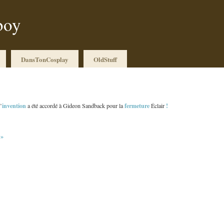
boy
DansTonCosplay
OldStuff
invention
fermeture
!
’
a été accordé à Gideon Sandback pour la
Éclair
 »