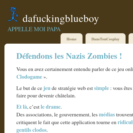
dafuckingblueboy
APPELLE MOI PAPA
Home
DansTonCosplay
Défendons les Nazis Zombies !
Vous en avez certainement entendu parler de ce jeu onli
Clodogame
».
jeu
simple
Le but de ce
de stratégie web est
: vous ête
faire pour devenir châtelain.
Et là
le drame
, c’est
.
médias
Des associations, le gouvernement, les
trouvent
ridicu
critiquent le fait que cette application tourne en
gentils clodos
.