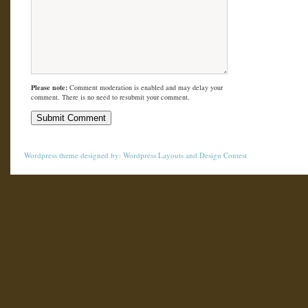
Please note:
Comment moderation is enabled and may delay your
comment. There is no need to resubmit your comment.
Wordpress theme
designed by:
Wordpress Layouts
and
Design Contest