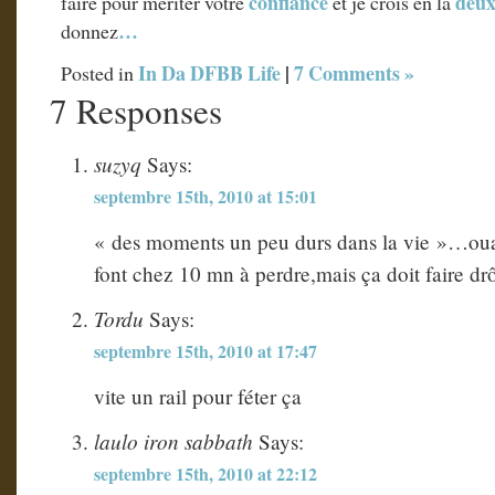
confiance
deux
faire pour mériter votre
et je crois en la
…
donnez
In Da DFBB Life
|
7 Comments »
Posted in
7 Responses
suzyq
Says:
septembre 15th, 2010 at 15:01
« des moments un peu durs dans la vie »…ouais
font chez 10 mn à perdre,mais ça doit faire dr
Tordu
Says:
septembre 15th, 2010 at 17:47
vite un rail pour féter ça
laulo iron sabbath
Says:
septembre 15th, 2010 at 22:12