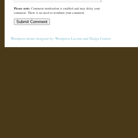
Please note:
Comment moderation is enabled and may delay your
comment. There is no need to resubmit your comment.
Wordpress theme
designed by:
Wordpress Layouts
and
Design Contest