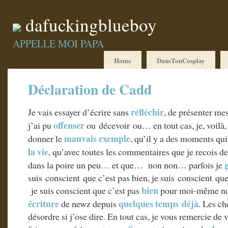
dafuckingblueboy
APPELLE MOI PAPA
Home
DansTonCosplay
Déclaration de Cadd
réfléchir
Je vais essayer d’écrire sans
, de présenter me
offenser
j’ai pu
ou décevoir ou… en tout cas, je, voilà, 
mauvais exemple
donner le
, qu’il y a des moments qui
la vie
, qu’avec toutes les commentaires que je recois des
…
dans la poire un peu… et que… non non
parfois je
suis conscient que c’est pas bien, je suis conscient q
bien
je suis conscient que c’est pas
pour moi-même non 
écriture
quelques temps déjà
de newz depuis
. Les ch
désordre si j’ose dire. En tout cas, je vous remercie de v