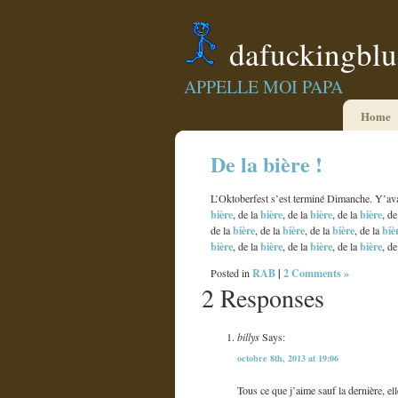
dafuckingbl
APPELLE MOI PAPA
Home
De la bière !
L’Oktoberfest s’est terminé Dimanche. Y’ava
bière
bière
bière
bière
, de la
, de la
, de la
, de
bière
bière
bière
biè
de la
, de la
, de la
, de la
bière
bière
bière
bière
, de la
, de la
, de la
, de
RAB
|
2 Comments »
Posted in
2 Responses
billys
Says:
octobre 8th, 2013 at 19:06
Tous ce que j’aime sauf la dernière, ell