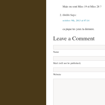
Mais ou sont Miss 19 et Miss 28 ?
0in0in
Says:
octobre 9th, 2013 at 07:14
ca pique les yeux la derniere.
Leave a Comment
Name
Mail (will not be published)
Website