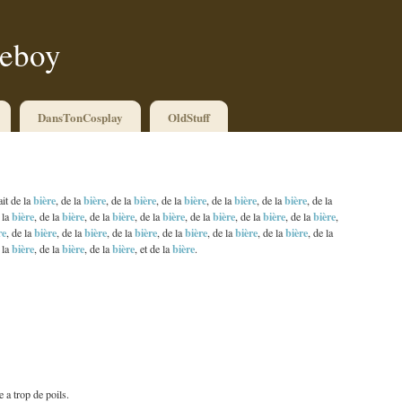
ueboy
DansTonCosplay
OldStuff
bière
bière
bière
bière
bière
bière
it de la
, de la
, de la
, de la
, de la
, de la
, de la
bière
bière
bière
bière
bière
bière
bière
 la
, de la
, de la
, de la
, de la
, de la
, de la
,
re
bière
bière
bière
bière
bière
bière
, de la
, de la
, de la
, de la
, de la
, de la
, de la
bière
bière
bière
bière
 la
, de la
, de la
, et de la
.
e a trop de poils.