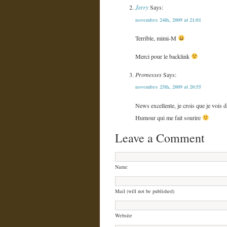
Jerry
Says:
novembre 24th, 2009 at 21:01
Terrible, mimi-M
Merci pour le backlink
Promesses
Says:
novembre 25th, 2009 at 20:55
News excellente, je crois que je vois 
Humour qui me fait sourire
Leave a Comment
Name
Mail (will not be published)
Website