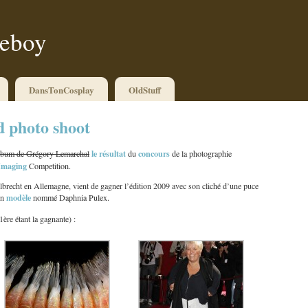
ueboy
DansTonCosplay
OldStuff
 photo shoot
le résultat
concours
lbum de Grégory Lemarchal
du
de la photographie
Imaging
Competition.
Albrecht en Allemagne, vient de gagner l’édition 2009 avec son cliché d’une puce
modèle
son
nommé Daphnia Pulex.
ère étant la gagnante) :