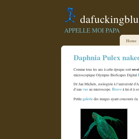
dafuckingbl
APPELLE MOI PAPA
Home
Daphnia Pulex naked
Comme tous les ans à cette époque sort
un a
microscopique Olympus BioScapes Digital
Dr Jan Michels, zoologiste à l’université d’
vue
Bravo
d’eau
au microscope.
à lui et à 
galerie
Petite
des images ayant concouru (la 1