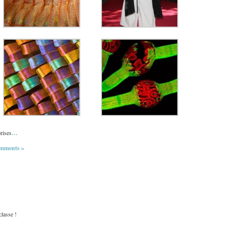
…
prises
mments »
lasse !