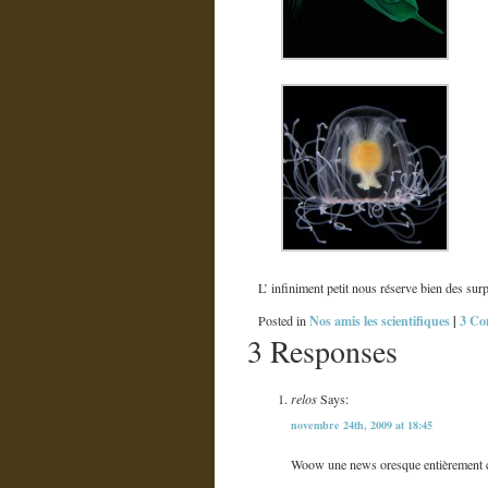
L’ infiniment petit nous réserve bien des sur
Nos amis les scientifiques
|
3 Co
Posted in
3 Responses
relos
Says:
novembre 24th, 2009 at 18:45
Woow une news oresque entièrement c