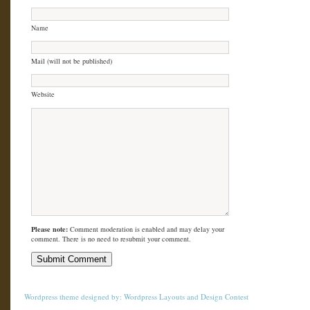
Name
Mail (will not be published)
Website
Please note:
Comment moderation is enabled and may delay your
comment. There is no need to resubmit your comment.
Wordpress theme
designed by:
Wordpress Layouts
and
Design Contest