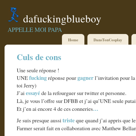
dafuckingblueboy
APPELLE MOI PAPA
Home
DansTonCosplay
Culs de cons
Une seule réponse !
fucking
gagner
UNE
réponse pour
l’invitation pour l
toi Jerry)
essayé
J’ai
de la refourguer sur twitter et personne.
Là, je vous l’offre sur DFBB et j’ai qu’UNE seule puta
…
Et j’en ai encore 4 de ces conneries
triste
Je suis presque aussi
que quand j’ai appris que 
Farmer serait fait en collaboration avec Matthew Bell