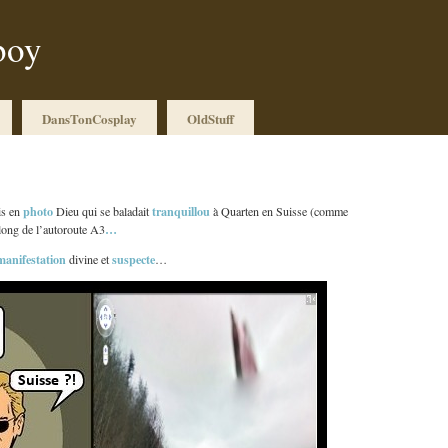
boy
DansTonCosplay
OldStuff
photo
tranquillou
is en
Dieu qui se baladait
à Quarten en Suisse (comme
…
long de l’autoroute A3
manifestation
suspecte
divine et
…