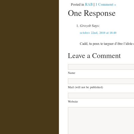
RAB
|
1 Comment »
Posted in
One Response
Grozob
Says:
octobre 22nd, 2010 at 18:40
Cadd, tu peux te targuer d’être l’idole
Leave a Comment
Name
Mail (will not be published)
Website