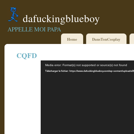
dafuckingblueboy
APPELLE MOI PAPA
Home
DansTonCosplay
CQFD
Lecteur
Media error: Format(s) not supported or source(s) not found
vidéo
Télécharger le fichier: https://www.dafuckingblueboy.com/wp-content/uploads/2