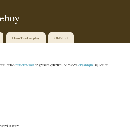
ueboy
DansTonCosplay
OldStuff
renfermerait
organique
 que Pluton
de grandes quantités de matière
liquide ou
 Merci la Bière.