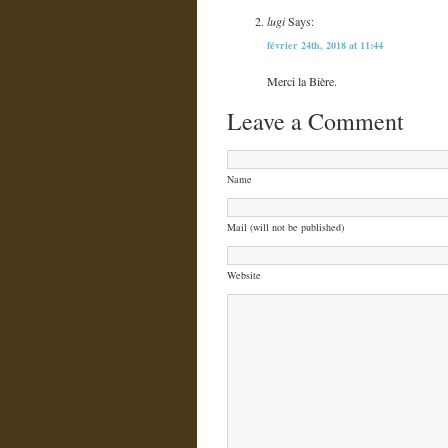
lugi
Says:
février 24th, 2018 at 11:44
Merci la Bière.
Leave a Comment
Name
Mail (will not be published)
Website