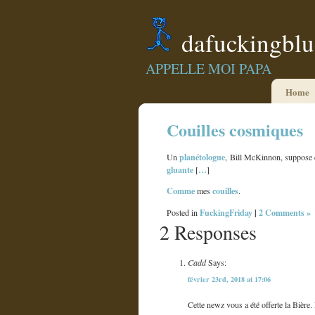
dafuckingbl
APPELLE MOI PAPA
Home
Couilles cosmiques
planétologue
Un
, Bill McKinnon, suppose
gluante
…
[
]
Comme
couilles
mes
.
FuckingFriday
|
2 Comments »
Posted in
2 Responses
Cadd
Says:
février 23rd, 2018 at 17:06
Cette newz vous a été offerte la Bière.