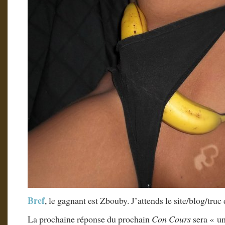
Bref
, le gagnant est Zbouby. J’attends le site/blog/truc
La prochaine réponse du prochain
Con Cours
sera « un