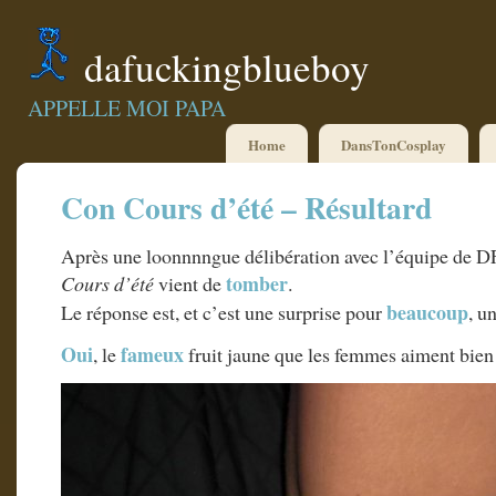
dafuckingblueboy
APPELLE MOI PAPA
Home
DansTonCosplay
Con Cours d’été – Résultard
Après une loonnnngue délibération avec l’équipe de DF
tomber
Cours d’été
vient de
.
beaucoup
Le réponse est, et c’est une surprise pour
, u
Oui
fameux
, le
fruit jaune que les femmes aiment bien 