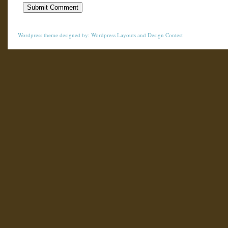
Wordpress theme
designed by:
Wordpress Layouts
and
Design Contest