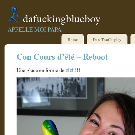
dafuckingblueboy
APPELLE MOI PAPA
Home
DansTonCosplay
Con Cours d’été – Reboot
zizi
Une glace en forme de
!!!