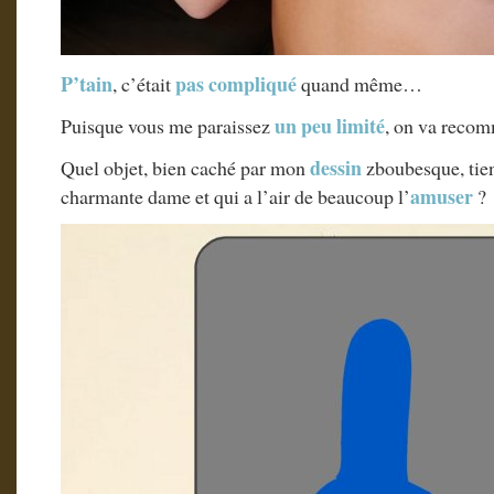
P’tain
pas compliqué
, c’était
quand même…
un peu limité
Puisque vous me paraissez
, on va recom
dessin
Quel objet, bien caché par mon
zboubesque, tient
amuser
charmante dame et qui a l’air de beaucoup l’
?