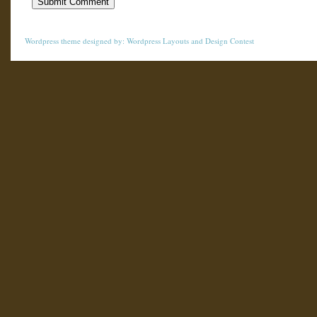
Wordpress theme
designed by:
Wordpress Layouts
and
Design Contest