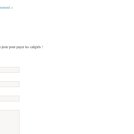
mment »
op juste pour payer les callgirls !