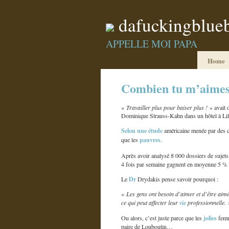
dafuckingblue
APPELLE MOI PAPA
Home
Combien tu m’aimes
«
Travailler plus pour baiser plus !
» avait d
Dominique Strauss-Kahn dans un hôtel à Lil
Selon une étude
américaine menée par des c
pauvres
que les
.
Après avoir analysé 8 000 dossiers de sujets
4 fois par semaine gagnent en moyenne 5 % d
Dr
Le
Drydakis pense savoir pourquoi :
«
Les gens ont besoin d’aimer et d’être aimé
ce qui peut affecter leur
vie
professionnelle.
jolies
Ou alors, c’est juste parce que les
fem
paire de Louboutin…