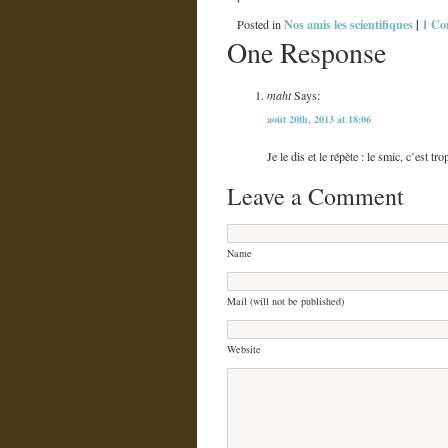
Nos amis les scientifiques
|
1 Co
Posted in
One Response
maht
Says:
août 20th, 2013 at 18:06
Je le dis et le répète : le smic, c’est tr
Leave a Comment
Name
Mail (will not be published)
Website