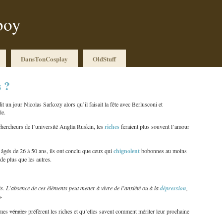
boy
DansTonCosplay
OldStuff
 ?
it un jour Nicolas Sarkozy alors qu’il faisait la fête avec Berlusconi et
le.
riches
hercheurs de l’université Anglia Ruskin, les
feraient plus souvent l’amour
chignolent
 âgés de 26 à 50 ans, ils ont conclu que ceux qui
bobonnes au moins
e plus que les autres.
s. L’absence de ces éléments peut mener à vivre de l’anxiété ou à la
dépression
,
»
mes
vénales
préfèrent les riches et qu’elles savent comment mériter leur prochaine