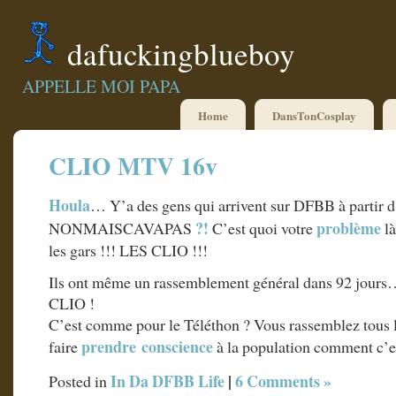
dafuckingblueboy
APPELLE MOI PAPA
Home
DansTonCosplay
CLIO MTV 16v
Houla
… Y’a des gens qui arrivent sur DFBB à partir d
?!
problème
NONMAISCAVAPAS
C’est quoi votre
l
les gars !!! LES CLIO !!!
Ils ont même un rassemblement général dans 92 jour
CLIO !
C’est comme pour le Téléthon ? Vous rassemblez tous
prendre conscience
faire
à la population comment c’est
In Da DFBB Life
|
6 Comments »
Posted in