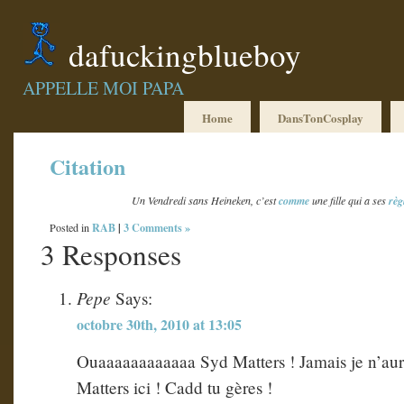
dafuckingblueboy
APPELLE MOI PAPA
Home
DansTonCosplay
Citation
Un Vendredi sans Heineken, c’est
comme
une fille qui a ses
règ
RAB
|
3 Comments »
Posted in
3 Responses
Pepe
Says:
octobre 30th, 2010 at 13:05
Ouaaaaaaaaaaaa Syd Matters ! Jamais je n’aura
Matters ici ! Cadd tu gères !